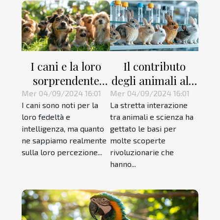
I cani e la loro
Il contributo
sorprendente
degli animali alla
percezione del
scienza
Mer 04/09/2024 16:01
Mer 04/09/2024 16:01
I cani sono noti per la
La stretta interazione
tempo
loro fedeltà e
tra animali e scienza ha
intelligenza, ma quanto
gettato le basi per
ne sappiamo realmente
molte scoperte
sulla loro percezione...
rivoluzionarie che
hanno...