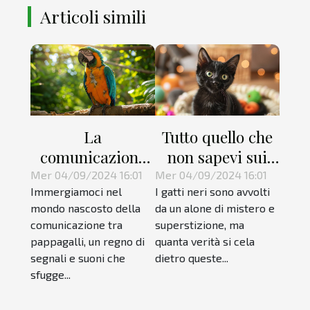
Articoli simili
La
Tutto quello che
comunicazione
non sapevi sui
segreta dei
gatti neri
Mer 04/09/2024 16:01
Mer 04/09/2024 16:01
Immergiamoci nel
I gatti neri sono avvolti
pappagalli
mondo nascosto della
da un alone di mistero e
comunicazione tra
superstizione, ma
pappagalli, un regno di
quanta verità si cela
segnali e suoni che
dietro queste...
sfugge...