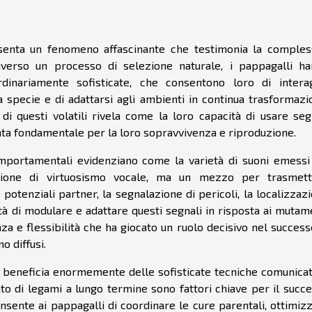
senta un fenomeno affascinante che testimonia la comples
raverso un processo di selezione naturale, i pappagalli h
rdinariamente sofisticate, che consentono loro di intera
specie e di adattarsi agli ambienti in continua trasformazi
 di questi volatili rivela come la loro capacità di usare seg
a stata fondamentale per la loro sopravvivenza e riproduzione.
omportamentali evidenziano come la varietà di suoni emessi
izione di virtuosismo vocale, ma un mezzo per trasmett
di potenziali partner, la segnalazione di pericoli, la localizzaz
cità di modulare e adattare questi segnali in risposta ai mutam
nza e flessibilità che ha giocato un ruolo decisivo nel success
no diffusi.
e, beneficia enormemente delle sofisticate tecniche comunicat
o di legami a lungo termine sono fattori chiave per il succ
nsente ai pappagalli di coordinare le cure parentali, ottimiz