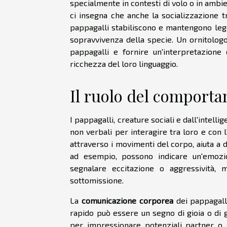
specialmente in contesti di volo o in ambien
ci insegna che anche la socializzazione tr
pappagalli stabiliscono e mantengono lega
sopravvivenza della specie. Un ornitolog
pappagalli e fornire un'interpretazione d
ricchezza del loro linguaggio.
Il ruolo del comport
I pappagalli, creature sociali e dall'intel
non verbali per interagire tra loro e con 
attraverso i movimenti del corpo, aiuta a d
ad esempio, possono indicare un'emozio
segnalare eccitazione o aggressività, 
sottomissione.
La
comunicazione corporea
dei pappagalli
rapido può essere un segno di gioia o di 
per impressionare potenziali partner o p