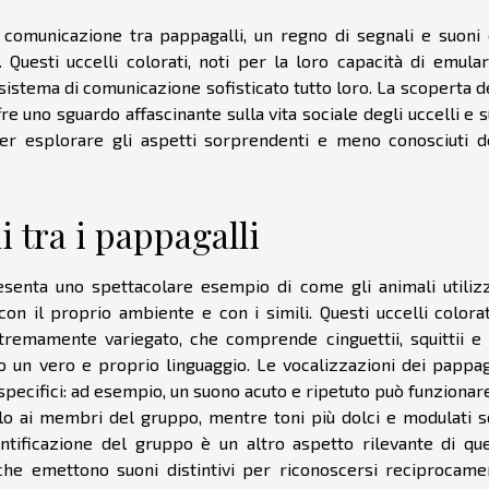
omunicazione tra pappagalli, un regno di segnali e suoni
uesti uccelli colorati, noti per la loro capacità di emular
sistema di comunicazione sofisticato tutto loro. La scoperta d
e uno sguardo affascinante sulla vita sociale degli uccelli e s
per esplorare gli aspetti sorprendenti e meno conosciuti d
i tra i pappagalli
esenta uno spettacolare esempio di come gli animali utiliz
on il proprio ambiente e con i simili. Questi uccelli colorat
tremamente variegato, che comprende cinguettii, squittii e
no un vero e proprio linguaggio. Le vocalizzazioni dei pappag
pecifici: ad esempio, un suono acuto e ripetuto può funzionar
lo ai membri del gruppo, mentre toni più dolci e modulati 
entificazione del gruppo è un altro aspetto rilevante di qu
che emettono suoni distintivi per riconoscersi reciprocame