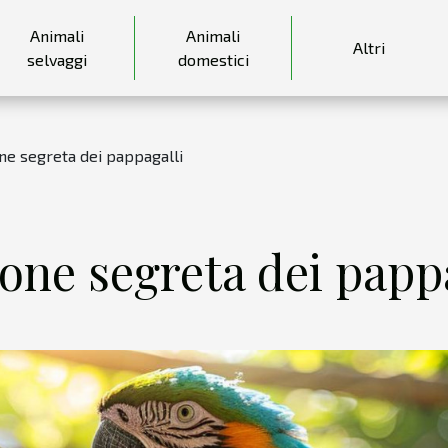
Animali
Animali
Altri
selvaggi
domestici
ne segreta dei pappagalli
one segreta dei pappa