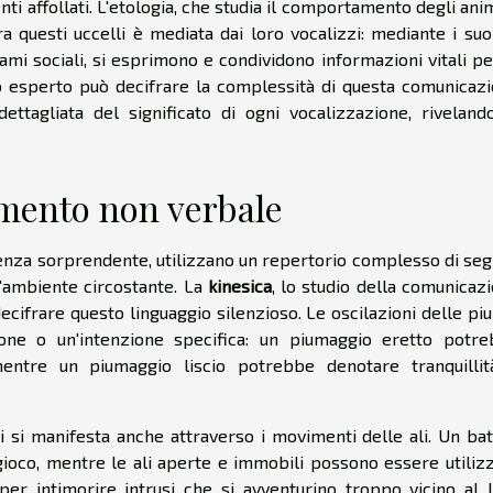
ti affollati. L'etologia, che studia il comportamento degli anim
a questi uccelli è mediata dai loro vocalizzi: mediante i suon
mi sociali, si esprimono e condividono informazioni vitali pe
o esperto può decifrare la complessità di questa comunicaz
ettagliata del significato di ogni vocalizzazione, riveland
amento non verbale
ligenza sorprendente, utilizzano un repertorio complesso di seg
l'ambiente circostante. La
kinesica
, lo studio della comunicaz
ecifrare questo linguaggio silenzioso. Le oscilazioni delle pi
ne o un'intenzione specifica: un piumaggio eretto potr
mentre un piumaggio liscio potrebbe denotare tranquilli
 si manifesta anche attraverso i movimenti delle ali. Un bat
gioco, mentre le ali aperte e immobili possono essere utiliz
er intimorire intrusi che si avventurino troppo vicino al 