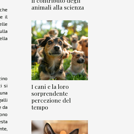
Il contributo degli
animali alla scienza
 che
e il
elle
ulla
ella
zino
i si
I cani e la loro
sorprendente
 una
percezione del
alli
tempo
e da
sono
esta
nte,