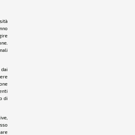
sità
anno
gire
one.
nali
 dai
ere
ione
enti
o di
ive,
esso
zare