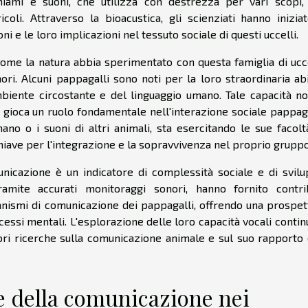
chiami e suoni, che utilizza con destrezza per vari scopi,
oli. Attraverso la bioacustica, gli scienziati hanno inizia
ni e le loro implicazioni nel tessuto sociale di questi uccelli.
come la natura abbia sperimentato con questa famiglia di ucce
ori. Alcuni pappagalli sono noti per la loro straordinaria abi
'ambiente circostante e del linguaggio umano. Tale capacità n
 gioca un ruolo fondamentale nell'interazione sociale pappaga
no o i suoni di altri animali, sta esercitando le sue facolt
ave per l'integrazione e la sopravvivenza nel proprio gruppo
municazione è un indicatore di complessità sociale e di svil
 tramite accurati monitoraggi sonori, hanno fornito contri
anismi di comunicazione dei pappagalli, offrendo una prospet
ocessi mentali. L'esplorazione delle loro capacità vocali contin
ori ricerche sulla comunicazione animale e sul suo rapporto
e della comunicazione nei