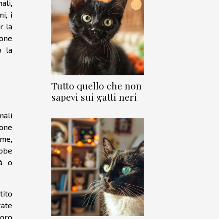
ali,
i, i
r la
ione
o la
Tutto quello che non
sapevi sui gatti neri
nali
ione
ume,
ebbe
tà o
tito
zate
loro