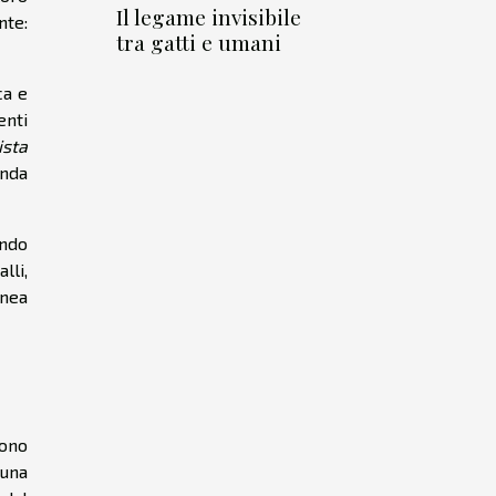
Il legame invisibile
nte:
tra gatti e umani
ca e
enti
ista
onda
endo
lli,
inea
cono
nuna