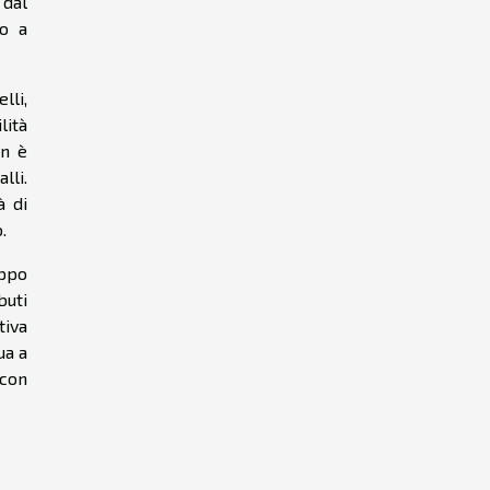
 dal
to a
lli,
lità
on è
lli.
à di
.
uppo
buti
tiva
ua a
 con