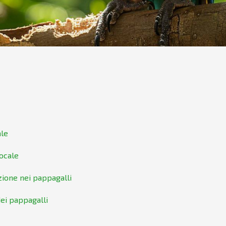
ale
ocale
zione nei pappagalli
dei pappagalli