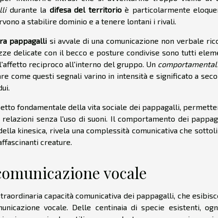
li
durante la
difesa del territorio
è particolarmente eloque
no a stabilire dominio e a tenere lontani i rivali.
ra pappagalli
si avvale di una comunicazione non verbale ric
zze delicate con il becco e posture condivise sono tutti elem
'affetto reciproco all'interno del gruppo. Un
comportamental
 come questi segnali varino in intensità e significato a sec
ui.
spetto fondamentale della vita sociale dei pappagalli, permett
 relazioni senza l'uso di suoni. Il comportamento dei pappaga
della kinesica, rivela una complessità comunicativa che sottol
affascinanti creature.
 comunicazione vocale
straordinaria capacità comunicativa dei pappagalli, che esibis
unicazione vocale. Delle centinaia di specie esistenti, og